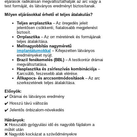
eljárások radikálisan megváltoztathatják az arc vagy a
test formáját, és látványos eredményt biztosítanak.
Milyen eljárásokkal érhető el teljes átalakulás?
Teljes arcplasztika
– Az öregedés jeleit
jelentősen csökkenti, fiatalosabb megjelenést
biztosít.
Orrplasztika
– Az orr méretének és formájának
teljes átalakítása.
Mellnagyobbítás nagyméretű
implantátumokkal
– Kifejezetten látványos
eredményeket nyújt.
Brazil fenékemelés (BBL)
– A testkontúr drámai
megváltoztatása.
Hasplasztika és zsírleszívás kombinációja
–
Karcsúbb, feszesebb alak elérése.
Állkapocs- és arccsontmódosítások
– Az arc
szerkezetének teljes átalakítása.
Előnyök:
✔️ Drámai és látványos eredmény
✔️ Hosszú távú változás
✔️ Jelentős önbizalom-növekedés
Hátrányok:
❌ Hosszabb gyógyulási idő és nagyobb fájdalom a
műtét után
❌ Nagyobb kockázat a szövődményekre