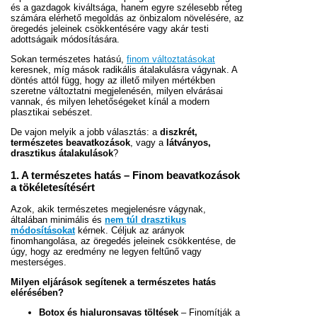
és a gazdagok kiváltsága, hanem egyre szélesebb réteg
számára elérhető megoldás az önbizalom növelésére, az
öregedés jeleinek csökkentésére vagy akár testi
adottságaik módosítására.
Sokan természetes hatású,
finom változtatásokat
keresnek, míg mások radikális átalakulásra vágynak. A
döntés attól függ, hogy az illető milyen mértékben
szeretne változtatni megjelenésén, milyen elvárásai
vannak, és milyen lehetőségeket kínál a modern
plasztikai sebészet.
De vajon melyik a jobb választás: a
diszkrét,
természetes beavatkozások
, vagy a
látványos,
drasztikus átalakulások
?
1. A természetes hatás – Finom beavatkozások
a tökéletesítésért
Azok, akik természetes megjelenésre vágynak,
általában minimális és
nem túl drasztikus
módosításokat
kérnek. Céljuk az arányok
finomhangolása, az öregedés jeleinek csökkentése, de
úgy, hogy az eredmény ne legyen feltűnő vagy
mesterséges.
Milyen eljárások segítenek a természetes hatás
elérésében?
Botox és hialuronsavas töltések
– Finomítják a