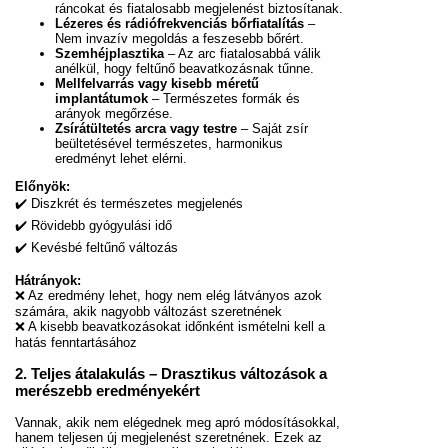
ráncokat és fiatalosabb megjelenést biztosítanak.
Lézeres és rádiófrekvenciás bőrfiatalítás
–
Nem invazív megoldás a feszesebb bőrért.
Szemhéjplasztika
– Az arc fiatalosabbá válik
anélkül, hogy feltűnő beavatkozásnak tűnne.
Mellfelvarrás vagy kisebb méretű
implantátumok
– Természetes formák és
arányok megőrzése.
Zsírátültetés arcra vagy testre
– Saját zsír
beültetésével természetes, harmonikus
eredményt lehet elérni.
Előnyök:
✔️ Diszkrét és természetes megjelenés
✔️ Rövidebb gyógyulási idő
✔️ Kevésbé feltűnő változás
Hátrányok:
❌ Az eredmény lehet, hogy nem elég látványos azok
számára, akik nagyobb változást szeretnének
❌ A kisebb beavatkozásokat időnként ismételni kell a
hatás fenntartásához
2. Teljes átalakulás – Drasztikus változások a
merészebb eredményekért
Vannak, akik nem elégednek meg apró módosításokkal,
hanem teljesen új megjelenést szeretnének. Ezek az