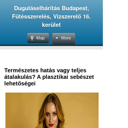
Duguláselhárítás Budapest,
Fűtésszerelés, Vízszerelő 16.
kerület
Map
More
Természetes hatás vagy teljes
átalakulás? A plasztikai sebészet
lehetőségei