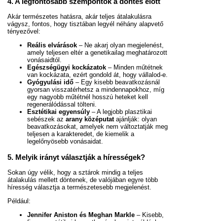
4. A legfontosabb szempontok a döntés előtt
Akár természetes hatásra, akár teljes átalakulásra
vágysz, fontos, hogy tisztában legyél néhány alapvető
tényezővel:
Reális elvárások
– Ne akarj olyan megjelenést,
amely teljesen eltér a genetikailag meghatározott
vonásaidtól.
Egészségügyi kockázatok
– Minden műtétnek
van kockázata, ezért gondold át, hogy vállalod-e.
Gyógyulási idő
– Egy kisebb beavatkozásnál
gyorsan visszatérhetsz a mindennapokhoz, míg
egy nagyobb műtétnél hosszú heteket kell
regenerálódással tölteni.
Esztétikai egyensúly
– A legjobb plasztikai
sebészek az
arany középutat
ajánlják: olyan
beavatkozásokat, amelyek nem változtatják meg
teljesen a karakteredet, de kiemelik a
legelőnyösebb vonásaidat.
5. Melyik irányt választják a hírességek?
Sokan úgy vélik, hogy a sztárok mindig a teljes
átalakulás mellett döntenek, de valójában egyre több
híresség választja a természetesebb megjelenést.
Például:
Jennifer Aniston és Meghan Markle
– Kisebb,