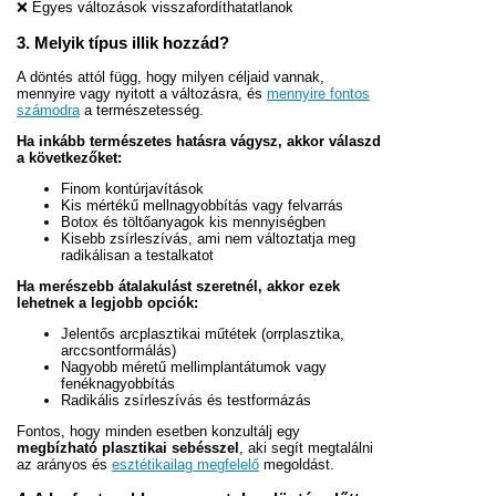
❌ Egyes változások visszafordíthatatlanok
3. Melyik típus illik hozzád?
A döntés attól függ, hogy milyen céljaid vannak,
mennyire vagy nyitott a változásra, és
mennyire fontos
számodra
a természetesség.
Ha inkább természetes hatásra vágysz, akkor válaszd
a következőket:
Finom kontúrjavítások
Kis mértékű mellnagyobbítás vagy felvarrás
Botox és töltőanyagok kis mennyiségben
Kisebb zsírleszívás, ami nem változtatja meg
radikálisan a testalkatot
Ha merészebb átalakulást szeretnél, akkor ezek
lehetnek a legjobb opciók:
Jelentős arcplasztikai műtétek (orrplasztika,
arccsontformálás)
Nagyobb méretű mellimplantátumok vagy
fenéknagyobbítás
Radikális zsírleszívás és testformázás
Fontos, hogy minden esetben konzultálj egy
megbízható plasztikai sebésszel
, aki segít megtalálni
az arányos és
esztétikailag megfelelő
megoldást.