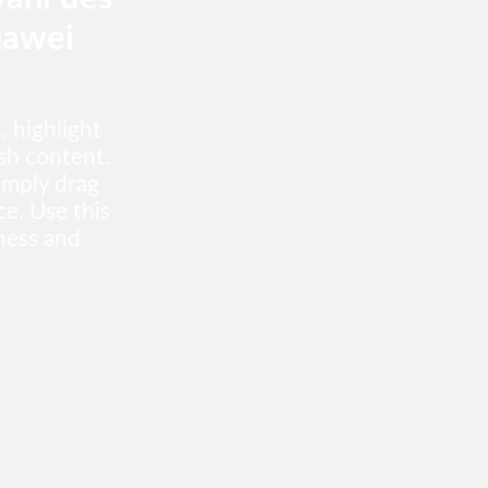
uawei
, highlight
esh content.
imply drag
ce. Use this
iness and