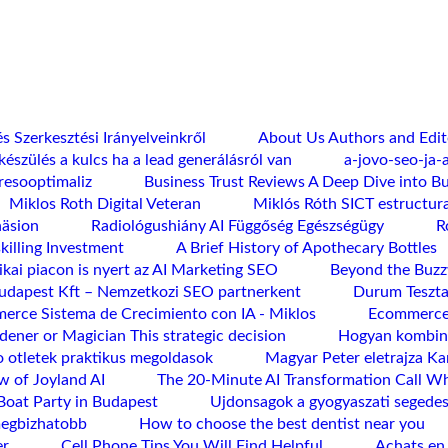
s Szerkesztési Irányelveinkről
About Us Authors and Edito
készülés a kulcs ha a lead generálásról van
a-jovo-seo-ja-
eresooptimaliz
Business Trust Reviews A Deep Dive into B
Miklos Roth Digital Veteran
Miklós Róth SICT estructur
häsion
Radiológushiány AI Függőség Egészségügy
R
killing Investment
A Brief History of Apothecary Bottles
kai piacon is nyert az AI Marketing SEO
Beyond the Buzz
dapest Kft – Nemzetkozi SEO partnerkent
Durum Teszta
erce Sistema de Crecimiento con IA - Miklos
Ecommerce 
dener or Magician This strategic decision
Hogyan kombina
o otletek praktikus megoldasok
Magyar Peter eletrajza Kar
w of Joyland AI
The 20-Minute AI Transformation Call W
Boat Party in Budapest
Ujdonsagok a gyogyaszati segede
megbizhatobb
How to choose the best dentist near you
er
Cell Phone Tips You Will Find Helpful
Achats en 