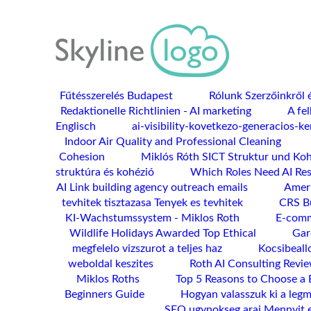
Fűtésszerelés Budapest
Rólunk Szerzőinkről é
Redaktionelle Richtlinien - AI marketing
A fel
Englisch
ai-visibility-kovetkezo-generacios-k
Indoor Air Quality and Professional Cleaning
Cohesion
Miklós Róth SICT Struktur und Ko
struktúra és kohézió
Which Roles Need AI Res
AI Link building agency outreach emails
Ameri
tevhitek tisztazasa Tenyek es tevhitek
CRS Bu
KI-Wachstumssystem - Miklos Roth
E-comm
Wildlife Holidays Awarded Top Ethical
Gar
megfelelo vizszurot a teljes haz
Kocsibeall
weboldal keszites
Roth AI Consulting Revie
Miklos Roths
Top 5 Reasons to Choose a 
Beginners Guide
Hogyan valasszuk ki a leg
SEO ugynokseg arai Mennyit 