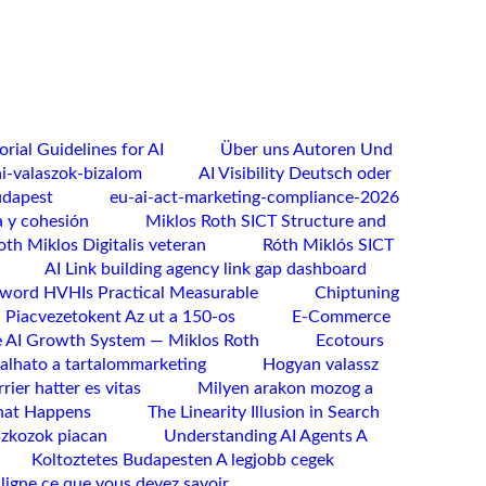
rial Guidelines for AI
Über uns Autoren Und
ai-valaszok-bizalom
AI Visibility Deutsch oder
udapest
eu-ai-act-marketing-compliance-2026
a y cohesión
Miklos Roth SICT Structure and
oth Miklos Digitalis veteran
Róth Miklós SICT
AI Link building agency link gap dashboard
word HVHIs Practical Measurable
Chiptuning
 Piacvezetokent Az ut a 150-os
E-Commerce
AI Growth System — Miklos Roth
Ecotours
lhato a tartalommarketing
Hogyan valassz
rier hatter es vitas
Milyen arakon mozog a
hat Happens
The Linearity Illusion in Search
szkozok piacan
Understanding AI Agents A
Koltoztetes Budapesten A legjobb cegek
ligne ce que vous devez savoir