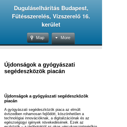
Duguláselhárítás Budapest,
Fűtésszerelés, Vízszerelő 16.
kerület
Map
More
Újdonságok a gyógyászati
segédeszközök piacán
Újdonságok a gyógyászati segédeszközök
piacán
A gyógyászati segédeszközök piaca az elmúlt
évtizedben rohamosan fejlődött, köszönhetően a
technológiai innovációknak, a digitalizációnak és az
egészségügyi igények növekedésének. Ezek az
eszközök – a járóbotoktól az okos vércukorszintmérőkig