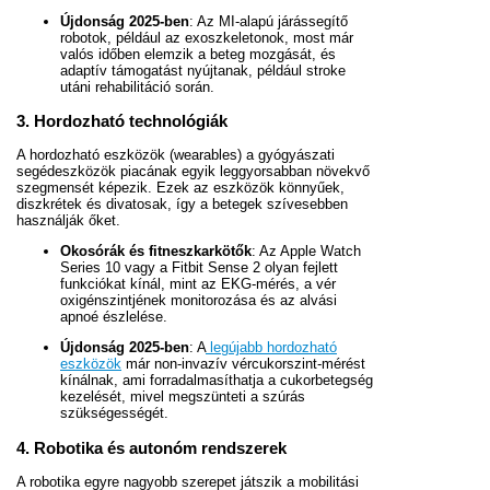
Újdonság 2025-ben
: Az MI-alapú járássegítő
robotok, például az exoszkeletonok, most már
valós időben elemzik a beteg mozgását, és
adaptív támogatást nyújtanak, például stroke
utáni rehabilitáció során.
3. Hordozható technológiák
A hordozható eszközök (wearables) a gyógyászati
segédeszközök piacának egyik leggyorsabban növekvő
szegmensét képezik. Ezek az eszközök könnyűek,
diszkrétek és divatosak, így a betegek szívesebben
használják őket.
Okosórák és fitneszkarkötők
: Az Apple Watch
Series 10 vagy a Fitbit Sense 2 olyan fejlett
funkciókat kínál, mint az EKG-mérés, a vér
oxigénszintjének monitorozása és az alvási
apnoé észlelése.
Újdonság 2025-ben
: A
legújabb hordozható
eszközök
már non-invazív vércukorszint-mérést
kínálnak, ami forradalmasíthatja a cukorbetegség
kezelését, mivel megszünteti a szúrás
szükségességét.
4. Robotika és autonóm rendszerek
A robotika egyre nagyobb szerepet játszik a mobilitási