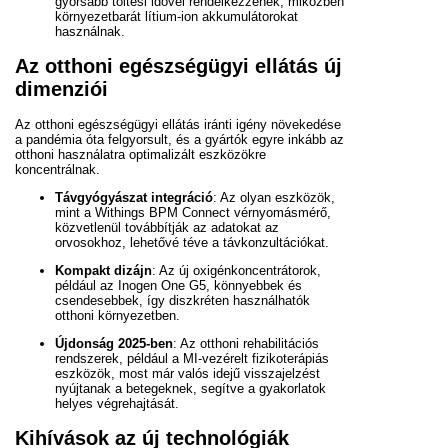
gyorsabb töltési idővel rendelkezzenek, miközben
környezetbarát lítium-ion akkumulátorokat
használnak.
Az otthoni egészségügyi ellátás új
dimenziói
Az otthoni egészségügyi ellátás iránti igény növekedése
a pandémia óta felgyorsult, és a gyártók egyre inkább az
otthoni használatra optimalizált eszközökre
koncentrálnak.
Távgyógyászat integráció
: Az olyan eszközök,
mint a Withings BPM Connect vérnyomásmérő,
közvetlenül továbbítják az adatokat az
orvosokhoz, lehetővé téve a távkonzultációkat.
Kompakt dizájn
: Az új oxigénkoncentrátorok,
például az Inogen One G5, könnyebbek és
csendesebbek, így diszkréten használhatók
otthoni környezetben.
Újdonság 2025-ben
: Az otthoni rehabilitációs
rendszerek, például a MI-vezérelt fizikoterápiás
eszközök, most már valós idejű visszajelzést
nyújtanak a betegeknek, segítve a gyakorlatok
helyes végrehajtását.
Kihívások az új technológiák