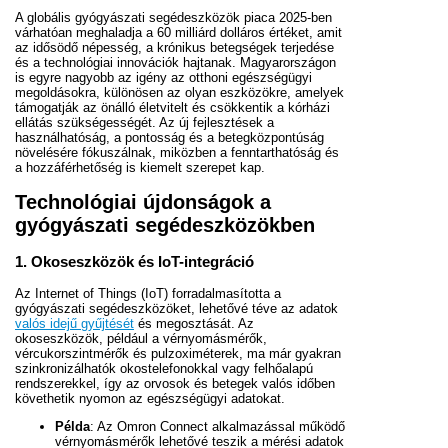
A globális gyógyászati segédeszközök piaca 2025-ben
várhatóan meghaladja a 60 milliárd dolláros értéket, amit
az idősödő népesség, a krónikus betegségek terjedése
és a technológiai innovációk hajtanak. Magyarországon
is egyre nagyobb az igény az otthoni egészségügyi
megoldásokra, különösen az olyan eszközökre, amelyek
támogatják az önálló életvitelt és csökkentik a kórházi
ellátás szükségességét. Az új fejlesztések a
használhatóság, a pontosság és a betegközpontúság
növelésére fókuszálnak, miközben a fenntarthatóság és
a hozzáférhetőség is kiemelt szerepet kap.
Technológiai újdonságok a
gyógyászati segédeszközökben
1. Okoseszközök és IoT-integráció
Az Internet of Things (IoT) forradalmasította a
gyógyászati segédeszközöket, lehetővé téve az adatok
valós idejű gyűjtését
és megosztását. Az
okoseszközök, például a vérnyomásmérők,
vércukorszintmérők és pulzoximéterek, ma már gyakran
szinkronizálhatók okostelefonokkal vagy felhőalapú
rendszerekkel, így az orvosok és betegek valós időben
követhetik nyomon az egészségügyi adatokat.
Példa
: Az Omron Connect alkalmazással működő
vérnyomásmérők lehetővé teszik a mérési adatok