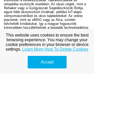
különösen a kerekesszékek, hallókészülékek és
ortopédiai eszközök esetében. Az olyan cégek, mint a
Rehaker vagy a Gyógyászati Segédeszközök Boltja,
egyre több okoseszközt kínálnak, például IoT-alapú
vérnyomásmérőket és okos talpbetéteket. Az online
piacterek, mint az eMAG vagy az Alza, szintén
bővítették kínálatukat, így a magyar fogyasztók
könnyebben hozzáférhetnek a legújabb technológiákhoz.
This website uses cookies to ensure the best
A jövő kilátásai
browsing experience. You may change your
cookie preferences in your browser or device
A gyógyászati segédeszközök piacának jövője ígéretes.
settings.
Learn More
How To Delete Cookies
A következő években várható fejlesztések:
Nanotechnológia
: Az eszközök még kisebbek
és hatékonyabbak lesznek, például nanoszintű
Accept
szenzorokkal a vércukorszint vagy a vér
oxigénszintjének mérésére.
Virtuális valóság (VR)
: A VR-alapú rehabilitációs
rendszerek segíthetnek a stroke-betegek vagy a
mozgássérültek mozgásának újratanulásában.
Fenntartható gyártás
: A körforgásos gazdaság
elvei alapján az eszközök újrahasznosítható
anyagokból készülnek, és könnyen javíthatók
lesznek.
Következtetés