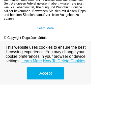
Seit Sie diesen Artikel gelesen haben, wissen Sie jetzt,
wie Sie Lebensmittel, Kleidung und Wohnkultur online
billiger bekommen. Bewaffnen Sie sich mit diesen Tipps
und bereiten Sie sich darauf vor, beim Ausgeben zu
sparen!
Learn More
© Copyright Duguláselhárítás
This website uses cookies to ensure the best
browsing experience. You may change your
View full site
cookie preferences in your browser or device
settings.
Learn More
How To Delete Cookies
Accept
Premium Link-
Building
Services
Explore premium link-building
options to boost your online
visibility.