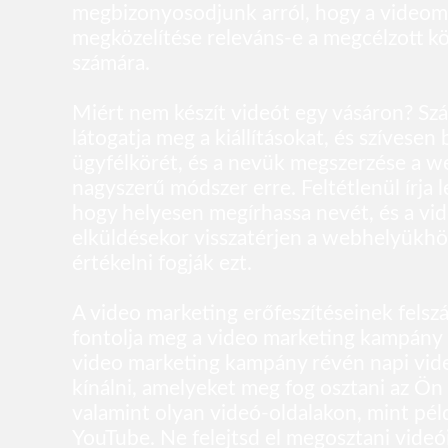
megbizonyosodjunk arról, hogy a videom
megközelítése releváns-e a megcélzott k
számára.
Miért nem készít videót egy vásáron? Sz
látogatja meg a kiállításokat, és szívesen 
ügyfélkörét, és a nevük megszerzése a w
nagyszerű módszer erre. Feltétlenül írja l
hogy helyesen megírhassa nevét, és a vi
elküldésekor visszatérjen a webhelyükhö
értékelni fogják ezt.
A video marketing erőfeszítéseinek felsz
fontolja meg a video marketing kampány i
video marketing kampány révén napi vid
kínálni, amelyeket meg fog osztani az Ö
valamint olyan videó-oldalakon, mint pél
YouTube. Ne felejtsd el megosztani videó