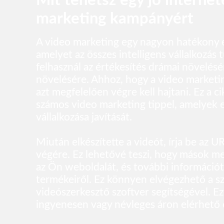
Mit tehetsz egy jó internet
marketing kampányért
A video marketing egy nagyon hatékony 
amelyet az összes intelligens vállalkozás 
felhasznál az értékesítés drámai növelésér
növelésére. Ahhoz, hogy a video market
azt megfelelően végre kell hajtani. Ez a ci
számos video marketing tippel, amelyek e
vállalkozása javítását.
Miután elkészítette a videót, írja be az U
végére. Ez lehetővé teszi, hogy mások m
az Ön weboldalát, és további információ
termékeiről. Ez könnyen elvégezhető a s
videószerkesztő szoftver segítségével. E
ingyenesen vagy névleges áron elérhető 