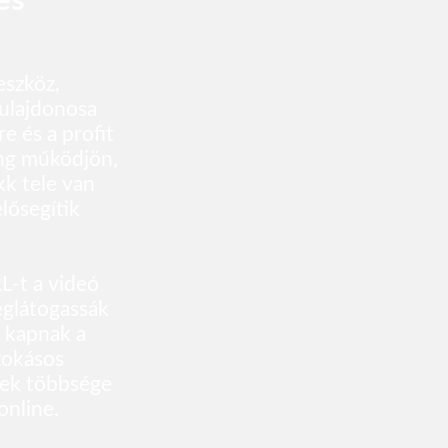
es
eszköz,
tulajdonosa
e és a profit
ing működjön,
kk tele van
lősegítik
RL-t a videó
eglátogassák
t kapnak a
zokásos
zek többsége
online.