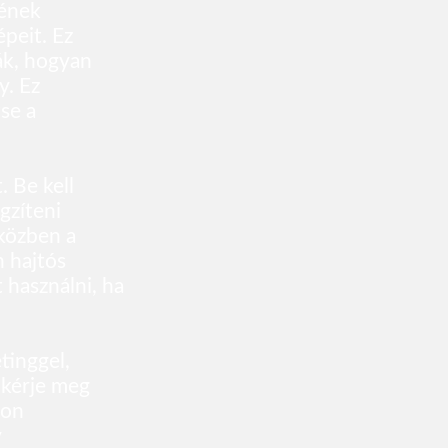
yének
peit. Ez
ják, hogyan
y. Ez
se a
. Be kell
gzíteni
iközben a
n hajtós
használni, ha
tinggel,
s kérje meg
jon
y