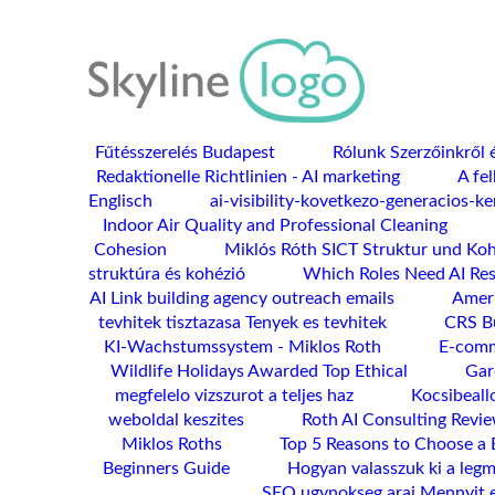
Fűtésszerelés Budapest
Rólunk Szerzőinkről é
Redaktionelle Richtlinien - AI marketing
A fel
Englisch
ai-visibility-kovetkezo-generacios-k
Indoor Air Quality and Professional Cleaning
Cohesion
Miklós Róth SICT Struktur und Ko
struktúra és kohézió
Which Roles Need AI Res
AI Link building agency outreach emails
Ameri
tevhitek tisztazasa Tenyek es tevhitek
CRS Bu
KI-Wachstumssystem - Miklos Roth
E-comm
Wildlife Holidays Awarded Top Ethical
Gar
megfelelo vizszurot a teljes haz
Kocsibeall
weboldal keszites
Roth AI Consulting Revie
Miklos Roths
Top 5 Reasons to Choose a 
Beginners Guide
Hogyan valasszuk ki a leg
SEO ugynokseg arai Mennyit 