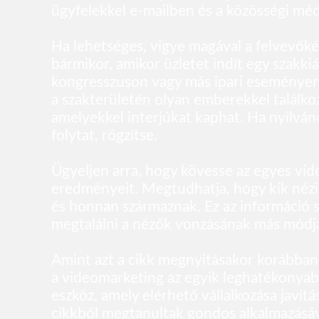
ügyfelekkel e-mailben és a közösségi méd
Ha lehetséges, vigye magával a felvevőké
bármikor, amikor üzletet indít egy szakkiá
kongresszuson vagy más ipari eseményen.
a szakterületén olyan emberekkel találkoz
amelyekkel interjúkat kaphat. Ha nyilvá
folytat, rögzítse.
Ügyeljen arra, hogy kövesse az egyes vid
eredményeit. Megtudhatja, hogy kik nézik
és honnan származnak. Ez az információ s
megtalálni a nézők vonzásának más módja
Amint azt a cikk megnyitásakor korábban 
a videomarketing az egyik leghatékonya
eszköz, amely elérhető vállalkozása javítá
cikkből megtanultak gondos alkalmazásá