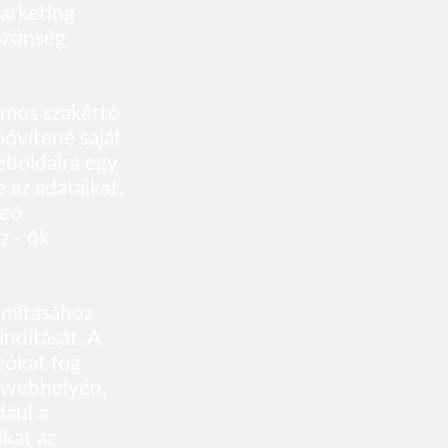
arketing
özönség
ámos szakértő
bővítené saját
eboldalra egy
e az adataikat,
deó
z - ők
ámításához
ndítását. A
eókat fog
n webhelyén,
dául a
ikat az