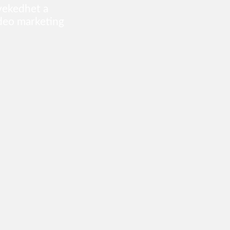
övekedhet a
ideo marketing