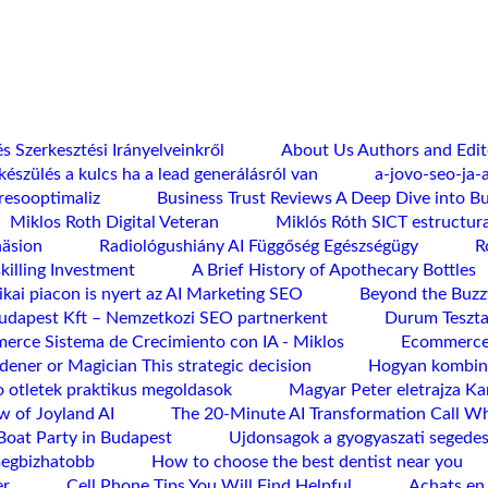
s Szerkesztési Irányelveinkről
About Us Authors and Edito
készülés a kulcs ha a lead generálásról van
a-jovo-seo-ja-
eresooptimaliz
Business Trust Reviews A Deep Dive into B
Miklos Roth Digital Veteran
Miklós Róth SICT estructur
häsion
Radiológushiány AI Függőség Egészségügy
R
killing Investment
A Brief History of Apothecary Bottles
kai piacon is nyert az AI Marketing SEO
Beyond the Buzz
dapest Kft – Nemzetkozi SEO partnerkent
Durum Teszta
erce Sistema de Crecimiento con IA - Miklos
Ecommerce 
dener or Magician This strategic decision
Hogyan kombina
o otletek praktikus megoldasok
Magyar Peter eletrajza Kar
w of Joyland AI
The 20-Minute AI Transformation Call W
Boat Party in Budapest
Ujdonsagok a gyogyaszati segede
megbizhatobb
How to choose the best dentist near you
er
Cell Phone Tips You Will Find Helpful
Achats en 