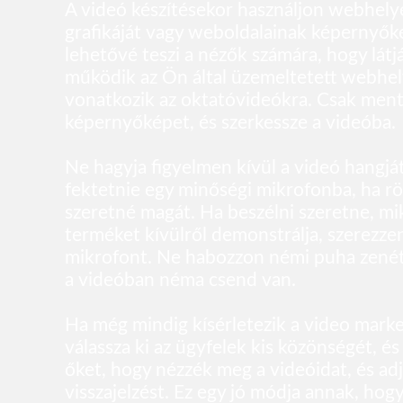
A videó készítésekor használjon webhel
grafikáját vagy weboldalainak képernyőké
lehetővé teszi a nézők számára, hogy lát
működik az Ön által üzemeltetett webhel
vonatkozik az oktatóvideókra. Csak ment
képernyőképet, és szerkessze a videóba.
Ne hagyja figyelmen kívül a videó hangját
fektetnie egy minőségi mikrofonba, ha rö
szeretné magát. Ha beszélni szeretne, m
terméket kívülről demonstrálja, szerezze
mikrofont. Ne habozzon némi puha zenét 
a videóban néma csend van.
Ha még mindig kísérletezik a video marke
válassza ki az ügyfelek kis közönségét, é
őket, hogy nézzék meg a videóidat, és ad
visszajelzést. Ez egy jó módja annak, hog