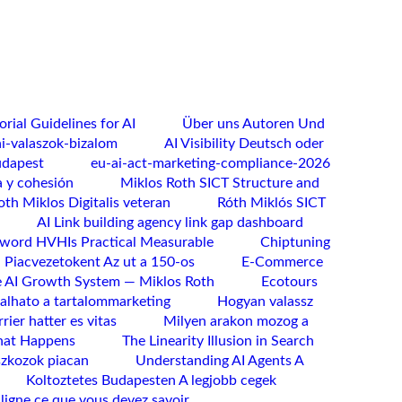
rial Guidelines for AI
Über uns Autoren Und
ai-valaszok-bizalom
AI Visibility Deutsch oder
udapest
eu-ai-act-marketing-compliance-2026
a y cohesión
Miklos Roth SICT Structure and
oth Miklos Digitalis veteran
Róth Miklós SICT
AI Link building agency link gap dashboard
word HVHIs Practical Measurable
Chiptuning
 Piacvezetokent Az ut a 150-os
E-Commerce
AI Growth System — Miklos Roth
Ecotours
lhato a tartalommarketing
Hogyan valassz
rier hatter es vitas
Milyen arakon mozog a
hat Happens
The Linearity Illusion in Search
szkozok piacan
Understanding AI Agents A
Koltoztetes Budapesten A legjobb cegek
ligne ce que vous devez savoir