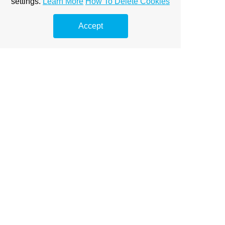
settings.
Learn More
How To Delete Cookies
szemétszállítás
Accept
konténer méretek
5m3 konténer
duguláselhárítás okai
seo keresőoptimalizálás
programozás tanfolyam
SEO Agencies in Germany
SEO ügynökségek
Prémium Linképítés
táplálékkiegészítő
magnézium biszglicinát
olasz élelmiszer
gyógyászati segédeszközök