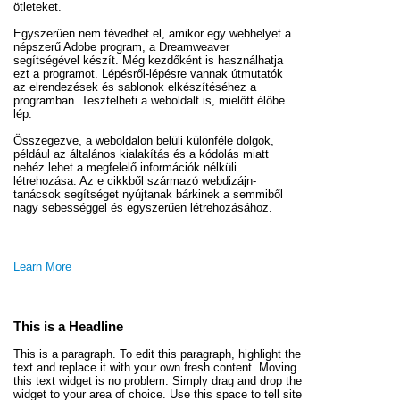
ötleteket.
Egyszerűen nem tévedhet el, amikor egy webhelyet a
népszerű Adobe program, a Dreamweaver
segítségével készít. Még kezdőként is használhatja
ezt a programot. Lépésről-lépésre vannak útmutatók
az elrendezések és sablonok elkészítéséhez a
programban. Tesztelheti a weboldalt is, mielőtt élőbe
lép.
Összegezve, a weboldalon belüli különféle dolgok,
például az általános kialakítás és a kódolás miatt
nehéz lehet a megfelelő információk nélküli
létrehozása. Az e cikkből származó webdizájn-
tanácsok segítséget nyújtanak bárkinek a semmiből
nagy sebességgel és egyszerűen létrehozásához.
Learn More
This is a Headline
This is a paragraph. To edit this paragraph, highlight the
text and replace it with your own fresh content. Moving
this text widget is no problem. Simply drag and drop the
widget to your area of choice. Use this space to tell site