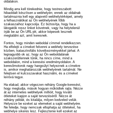
oldalakon.
Mindig arra kell törekednie, hogy testreszabott
hibaoldalt készítsen a webhelyén; ennek az oldalnak
tartalmaznia kell egy alapvető webhelytérképet, amely
a felhasználókat az Ön webhelyének főbb
szakaszaihoz kapcsolja. Ez biztosítja, hogy ha a
látogatók rossz linket követnek, vagy ha helytelenül
írják be az Ön URL-jét, akkor képesek lesznek
megtalálni azt, amit keresnek.
Fontos, hogy minden weboldal címmel rendelkezzen.
Ha elfelejti a címeket felvenni a webhely tervezése
közben, katasztrofális következményekkel járhat. A
legnagyobb ok az, hogy az Ön weboldalának
szakszerűtlennek tűnik, ha nincs címe, mind a
weboldalon, mind a keresési eredményoldalon. A
keresőmotorok nagy hangsúlyt helyeznek a címekre
is, amikor meghatározzák webhelyének tartalmát. Ne
felejtsen el kulcsszavakat használni, és a címeket
leíróvá tegye.
Ha elakad, akkor végezzen néhány Google-keresést,
hogy megtudja, mások hogyan működtek rajta. Nézze
át az internetes webhelyek millióit, hogy kiváló
ötleteket kapjon a saját tervezéséről. Nézze át
néhány példát, és kitalálja, milyen kedveled velük.
Helyezze be ezeket az elemeket a saját webhelyére.
Ne feledje, hogy nemcsak ellophatja az ötleteket, ha
webhelye sikeres lesz. Fejlesztenie kell ezeket az