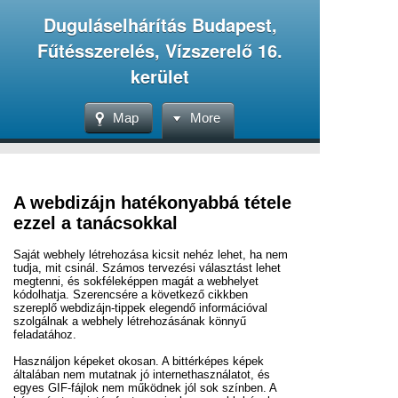
Duguláselhárítás Budapest,
Fűtésszerelés, Vízszerelő 16.
kerület
Map
More
A webdizájn hatékonyabbá tétele
ezzel a tanácsokkal
Saját webhely létrehozása kicsit nehéz lehet, ha nem
tudja, mit csinál. Számos tervezési választást lehet
megtenni, és sokféleképpen magát a webhelyet
kódolhatja. Szerencsére a következő cikkben
szereplő webdizájn-tippek elegendő információval
szolgálnak a webhely létrehozásának könnyű
feladatához.
Használjon képeket okosan. A bittérképes képek
általában nem mutatnak jó internethasználatot, és
egyes GIF-fájlok nem működnek jól sok színben. A