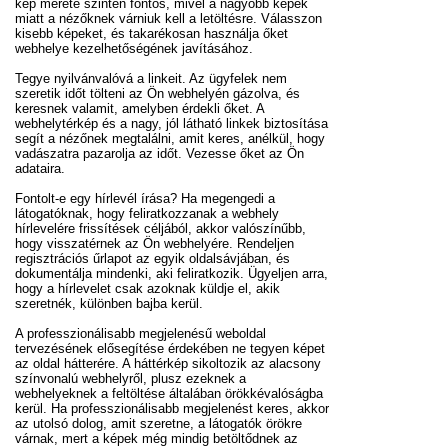
kép mérete szintén fontos, mivel a nagyobb képek
miatt a nézőknek várniuk kell a letöltésre. Válasszon
kisebb képeket, és takarékosan használja őket
webhelye kezelhetőségének javításához.
Tegye nyilvánvalóvá a linkeit. Az ügyfelek nem
szeretik időt tölteni az Ön webhelyén gázolva, és
keresnek valamit, amelyben érdekli őket. A
webhelytérkép és a nagy, jól látható linkek biztosítása
segít a nézőnek megtalálni, amit keres, anélkül, hogy
vadászatra pazarolja az időt. Vezesse őket az Ön
adataira.
Fontolt-e egy hírlevél írása? Ha megengedi a
látogatóknak, hogy feliratkozzanak a webhely
hírlevelére frissítések céljából, akkor valószínűbb,
hogy visszatérnek az Ön webhelyére. Rendeljen
regisztrációs űrlapot az egyik oldalsávjában, és
dokumentálja mindenki, aki feliratkozik. Ügyeljen arra,
hogy a hírlevelet csak azoknak küldje el, akik
szeretnék, különben bajba kerül.
A professzionálisabb megjelenésű weboldal
tervezésének elősegítése érdekében ne tegyen képet
az oldal hátterére. A háttérkép sikoltozik az alacsony
színvonalú webhelyről, plusz ezeknek a
webhelyeknek a feltöltése általában örökkévalóságba
kerül. Ha professzionálisabb megjelenést keres, akkor
az utolsó dolog, amit szeretne, a látogatók örökre
várnak, mert a képek még mindig betöltődnek az