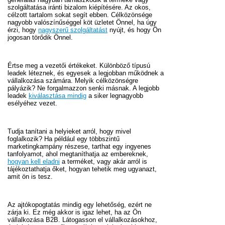
szolgáltatása iránti bizalom kiépítésére. Az okos,
célzott tartalom sokat segít ebben. Célközönsége
nagyobb valószínűséggel köt üzletet Önnel, ha úgy
érzi, hogy
nagyszerű szolgáltatást
nyújt, és hogy Ön
jogosan törődik Önnel.
Értse meg a vezetői értékeket. Különböző típusú
leadek léteznek, és egyesek a legjobban működnek a
vállalkozása számára. Melyik célközönségre
pályázik? Ne forgalmazzon senki másnak. A legjobb
leadek
kiválasztása mindig
a siker legnagyobb
esélyéhez vezet.
Tudja tanítani a helyieket arról, hogy mivel
foglalkozik? Ha például egy többszintű
marketingkampány részese, tarthat egy ingyenes
tanfolyamot, ahol megtaníthatja az embereknek,
hogyan kell eladni
a terméket, vagy akár arról is
tájékoztathatja őket, hogyan tehetik meg ugyanazt,
amit ön is tesz.
Az ajtókopogtatás mindig egy lehetőség, ezért ne
zárja ki. Ez még akkor is igaz lehet, ha az Ön
vállalkozása B2B. Látogasson el vállalkozásokhoz,