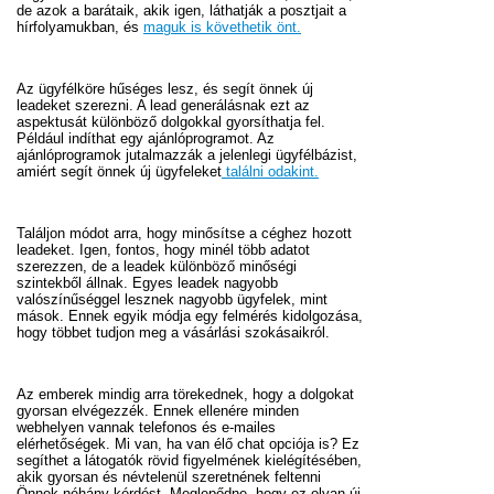
de azok a barátaik, akik igen, láthatják a posztjait a
hírfolyamukban, és
maguk is követhetik önt.
Az ügyfélköre hűséges lesz, és segít önnek új
leadeket szerezni. A lead generálásnak ezt az
aspektusát különböző dolgokkal gyorsíthatja fel.
Például indíthat egy ajánlóprogramot. Az
ajánlóprogramok jutalmazzák a jelenlegi ügyfélbázist,
amiért segít önnek új ügyfeleket
találni odakint.
Találjon módot arra, hogy minősítse a céghez hozott
leadeket. Igen, fontos, hogy minél több adatot
szerezzen, de a leadek különböző minőségi
szintekből állnak. Egyes leadek nagyobb
valószínűséggel lesznek nagyobb ügyfelek, mint
mások. Ennek egyik módja egy felmérés kidolgozása,
hogy többet tudjon meg a vásárlási szokásaikról.
Az emberek mindig arra törekednek, hogy a dolgokat
gyorsan elvégezzék. Ennek ellenére minden
webhelyen vannak telefonos és e-mailes
elérhetőségek. Mi van, ha van élő chat opciója is? Ez
segíthet a látogatók rövid figyelmének kielégítésében,
akik gyorsan és névtelenül szeretnének feltenni
Önnek néhány kérdést. Meglepődne, hogy ez olyan új