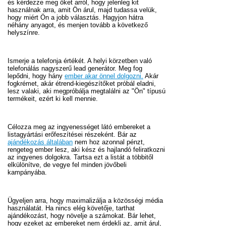
és kérdezze meg őket arról, hogy jelenleg kit
használnak arra, amit Ön árul, majd tudassa velük,
hogy miért Ön a jobb választás. Hagyjon hátra
néhány anyagot, és menjen tovább a következő
helyszínre.
Ismerje a telefonja értékét. A helyi körzetben való
telefonálás nagyszerű lead generátor. Meg fog
lepődni, hogy hány
ember akar önnel dolgozni.
Akár
fogkrémet, akár étrend-kiegészítőket próbál eladni,
lesz valaki, aki megpróbálja megtalálni az "Ön" típusú
termékeit, ezért ki kell mennie.
Célozza meg az ingyenességet látó embereket a
listagyártási erőfeszítései részeként. Bár az
ajándékozás általában
nem hoz azonnal pénzt,
rengeteg ember lesz, aki kész és hajlandó feliratkozni
az ingyenes dolgokra. Tartsa ezt a listát a többitől
elkülönítve, de vegye fel minden jövőbeli
kampányába.
Ügyeljen arra, hogy maximalizálja a közösségi média
használatát. Ha nincs elég követője, tarthat
ajándékozást, hogy növelje a számokat. Bár lehet,
hogy ezeket az embereket nem érdekli az, amit árul,