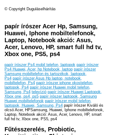
© Copyright Duguláselhárítás
papír írószer Acer Hp, Samsung,
Huawei, Iphone mobiltelefonok,
Laptop, Notebook akció: Asus,
Acer, Lenovo, HP, smart full hd tv,
Xbox one, PS5, ps4
papír írószer Ps4 mobil telefon, laptopok
papír írószer
Ps4 Huawei, Acer, hp Notebook, laptop
papír írószer
Samsung mobiltelefon és tartozékok, laptopok,
Ps4
papír írószer Asus Hp laptop, notebook,
mobiltelefon, Ps4
papír írószer iphone okostelefon,
laptopok, Ps4
papír írószer Huawei mobil telefon,
Samsung, Ps4
televízió
papír írószer Huawei Laptopok,
Xbox one, ps4, ps5
papír írószer laptopok, Samsung
Huawei mobiltelefonok
papír írószer mobil telefon,
laptopok, Huawei, Samsung, Ps4
papír írószer Kiváló és
olcsó Acer, HPSamsung, Huawei, Iphone mobiltelefonok,
Laptop, Notebook akció: Asus, Acer, Lenovo, HP, smart
full hd tv, Xbox one, PS5, ps4
Fűtésszerelés, Probiotic,