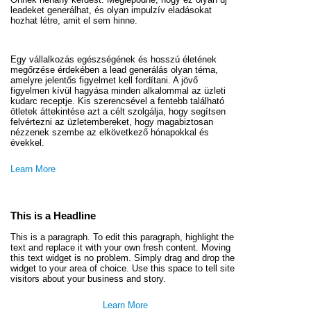
leadeket generálhat, és olyan impulzív eladásokat
hozhat létre, amit el sem hinne.
Egy vállalkozás egészségének és hosszú életének
megőrzése érdekében a lead generálás olyan téma,
amelyre jelentős figyelmet kell fordítani. A jövő
figyelmen kívül hagyása minden alkalommal az üzleti
kudarc receptje. Kis szerencsével a fentebb található
ötletek áttekintése azt a célt szolgálja, hogy segítsen
felvértezni az üzletembereket, hogy magabiztosan
nézzenek szembe az elkövetkező hónapokkal és
évekkel.
Learn More
This is a Headline
This is a paragraph. To edit this paragraph, highlight the
text and replace it with your own fresh content. Moving
this text widget is no problem. Simply drag and drop the
widget to your area of choice. Use this space to tell site
visitors about your business and story.
Learn More