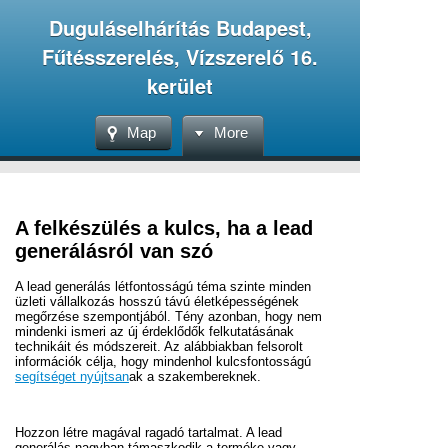
Duguláselhárítás Budapest,
Fűtésszerelés, Vízszerelő 16.
kerület
Map
More
A felkészülés a kulcs, ha a lead
generálásról van szó
A lead generálás létfontosságú téma szinte minden
üzleti vállalkozás hosszú távú életképességének
megőrzése szempontjából. Tény azonban, hogy nem
mindenki ismeri az új érdeklődők felkutatásának
technikáit és módszereit. Az alábbiakban felsorolt
információk célja, hogy mindenhol kulcsfontosságú
segítséget nyújtsan
ak a szakembereknek.
Hozzon létre magával ragadó tartalmat. A lead
generálás nagyban támaszkodik a terméke vagy